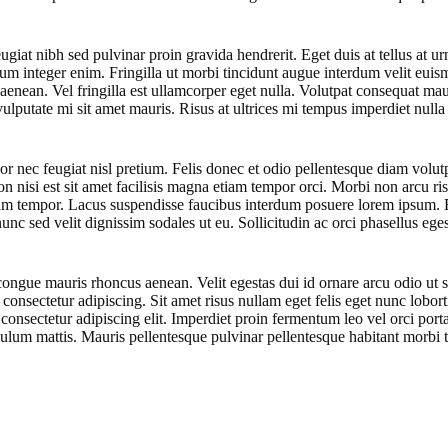
eugiat nibh sed pulvinar proin gravida hendrerit. Eget duis at tellus at
um integer enim. Fringilla ut morbi tincidunt augue interdum velit euism
e aenean. Vel fringilla est ullamcorper eget nulla. Volutpat consequat mau
vulputate mi sit amet mauris. Risus at ultrices mi tempus imperdiet null
or nec feugiat nisl pretium. Felis donec et odio pellentesque diam volut
 nisi est sit amet facilisis magna etiam tempor orci. Morbi non arcu ri
tiam tempor. Lacus suspendisse faucibus interdum posuere lorem ipsum. E
 nunc sed velit dignissim sodales ut eu. Sollicitudin ac orci phasellus ege
e congue mauris rhoncus aenean. Velit egestas dui id ornare arcu odio u
 consectetur adipiscing. Sit amet risus nullam eget felis eget nunc lobo
consectetur adipiscing elit. Imperdiet proin fermentum leo vel orci por
bulum mattis. Mauris pellentesque pulvinar pellentesque habitant morbi