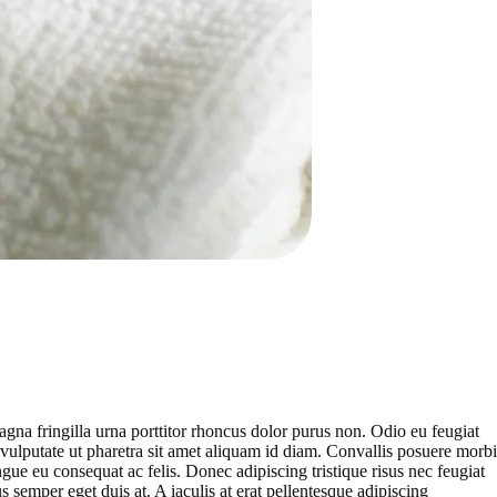
gna fringilla urna porttitor rhoncus dolor purus non. Odio eu feugiat
vulputate ut pharetra sit amet aliquam id diam. Convallis posuere morbi
ue eu consequat ac felis. Donec adipiscing tristique risus nec feugiat
s semper eget duis at. A iaculis at erat pellentesque adipiscing