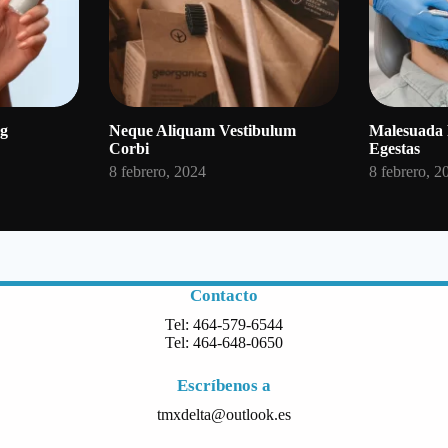
ng
Neque Aliquam Vestibulum
Malesuada 
Corbi
Egestas
8 febrero, 2024
8 febrero, 2
Contacto
Tel: 464-579-6544
Tel: 464-648-0650
Escríbenos a
tmxdelta@outlook.es