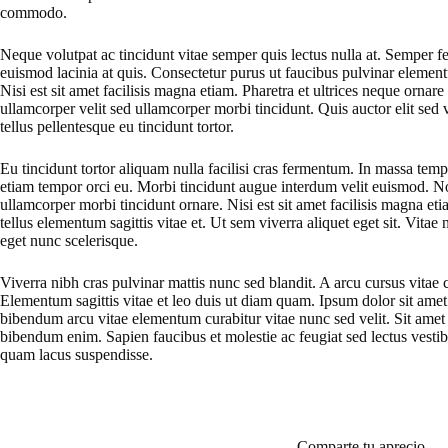
commodo.
Neque volutpat ac tincidunt vitae semper quis lectus nulla at. Semper f
euismod lacinia at quis. Consectetur purus ut faucibus pulvinar element
Nisi est sit amet facilisis magna etiam. Pharetra et ultrices neque ornar
ullamcorper velit sed ullamcorper morbi tincidunt. Quis auctor elit sed 
tellus pellentesque eu tincidunt tortor.
Eu tincidunt tortor aliquam nulla facilisi cras fermentum. In massa temp
etiam tempor orci eu. Morbi tincidunt augue interdum velit euismod. Non
ullamcorper morbi tincidunt ornare. Nisi est sit amet facilisis magna e
tellus elementum sagittis vitae et. Ut sem viverra aliquet eget sit. Vitae
eget nunc scelerisque.
Viverra nibh cras pulvinar mattis nunc sed blandit. A arcu cursus vita
Elementum sagittis vitae et leo duis ut diam quam. Ipsum dolor sit amet
bibendum arcu vitae elementum curabitur vitae nunc sed velit. Sit amet 
bibendum enim. Sapien faucibus et molestie ac feugiat sed lectus vesti
quam lacus suspendisse.
Comparte tu aprecio