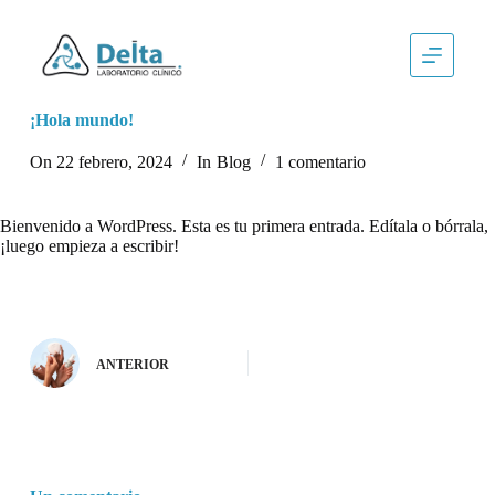
S
a
l
t
a
r
¡Hola mundo!
a
l
On
22 febrero, 2024
In
Blog
1 comentario
c
o
n
Bienvenido a WordPress. Esta es tu primera entrada. Edítala o bórrala,
t
¡luego empieza a escribir!
e
n
i
d
o
ANTERIOR